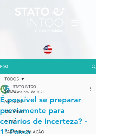
Post
TODOS
STATO INTOO
TODOS
30 de nov. de 2023
É possível se preparar
ARTIGOS
previamente para
MATÉRIAS
cenários de incerteza? -
DICAS
1º Passo
CARREIRA EM AÇÃO