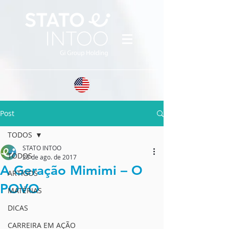
Post
TODOS
STATO INTOO
TODOS
28 de ago. de 2017
A Geração Mimimi – O
ARTIGOS
POVO
MATÉRIAS
DICAS
CARREIRA EM AÇÃO