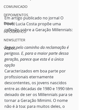
COMUNICADO
DEPOIMENTOS
Em artigo publicado no jornal O 
Estudo
Povo, Lucia Costa propõe uma 
reflexão sobre a Geração Millennials:
INFOGRÁFICO
NEWSLETTER
Seguir pelo caminho da reclamação é 
VÍDEOS
perigoso. E, para a maior parte dessa 
geração, parece que esta é a única 
opção
Caracterizados em boa parte por 
profissionais eternamente 
descontentes, os jovens nascidos 
entre as décadas de 1980 e 1990 têm 
deixado de ser os Millennials para se 
tornar a Geração Mimimi. O nome 
não é à toa: para muitos deles, o 