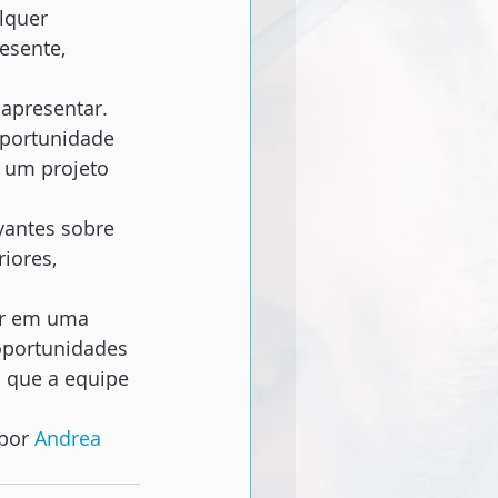
lquer 
esente, 
apresentar. 
portunidade 
 um projeto 
vantes sobre 
iores, 
er em uma 
oportunidades 
 que a equipe 
por 
Andrea 