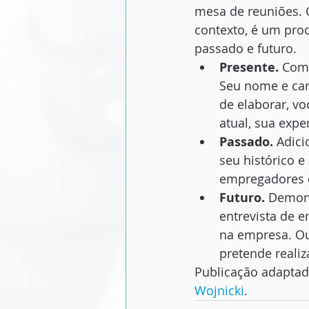
mesa de reuniões. 
contexto, é um proc
passado e futuro.
Presente. 
Come
Seu nome e car
de elaborar, v
atual, sua expe
Passado. 
Adici
seu histórico e
empregadores e
Futuro. 
Demons
entrevista de 
na empresa. Ou
pretende realiz
Publicação adaptada
Wojnicki
.