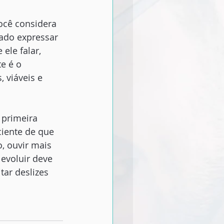
ocê considera 
cado expressar 
ele falar, 
e é o 
 viáveis e 
 primeira 
ciente de que 
, ouvir mais 
 evoluir deve 
tar deslizes 