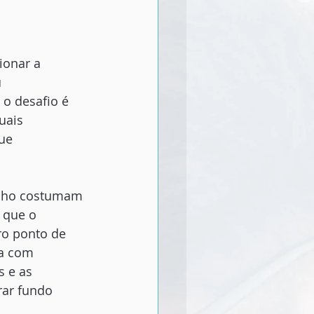
ionar a
u
 o desafio é
uais
que
alho costumam 
 que o 
ro ponto de 
sa com 
 e as 
ar fundo 