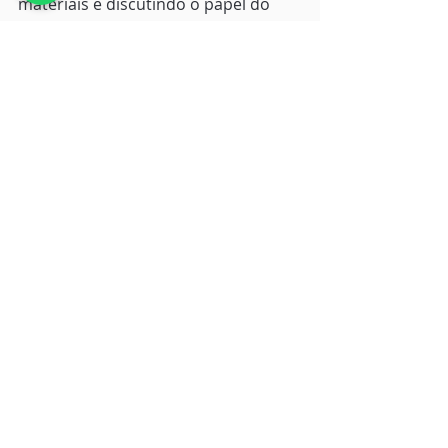
materiais e discutindo o papel do 
professor no uso das tecnologias. 
NEWSLETTER