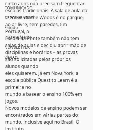
cinco anos não precisam frequentar 
COMUNICADO
escolas tradicionais. A sala de aula da
creche Into the Woods é no parque, 
DEPOIMENTOS
ao ar livre, sem paredes. Em 
Estudo
Portugal, a
INFOGRÁFICO
Escola da Ponte também não tem 
salas de aulas e decidiu abrir mão de
NEWSLETTER
disciplinas e horários – as provas 
VÍDEOS
são solicitadas pelos próprios 
alunos quando
eles quiserem. Já em Nova York, a 
escola pública Quest to Learn é a 
primeira no
mundo a basear o ensino 100% em 
jogos. 
Novos modelos de ensino podem ser
encontrados em várias partes do 
mundo, inclusive aqui no Brasil. O 
Instituto