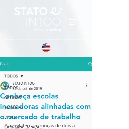
Post
TODOS
STATO INTOO
TODOS
30 de set. de 2019
Conheça escolas
ARTIGOS
inovadoras alinhadas com
MATÉRIAS
o mercado de trabalho
DICAS
Na Inglaterra, crianças de dois a
CARREIRA EM AÇÃO