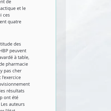
nt de 
actique et le 
i ces 
ent quatre 
titude des 
’HBP peuvent 
vardé à table, 
é de pharmacie 
ly pas cher 
 l’exercice 
ovisionnement 
es résultats 
p ont été 
 Les auteurs 
 l’état 