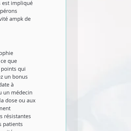
s est impliqué 
spérons 
vité ampk de 
rophie 
t ce que 
 points qui 
ez un bonus 
date à 
u un médecin 
la dose ou aux 
ment 
s résistantes 
s patients 