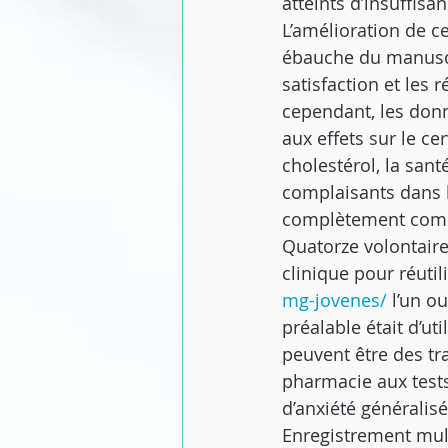
atteints d’insuffis
L’amélioration de 
ébauche du manuscrit
satisfaction et les 
cependant, les donn
aux effets sur le cer
cholestérol, la sant
complaisants dans le
complètement comp
Quatorze volontaire
clinique pour réutili
mg-jovenes/
 l’un o
préalable était d’ut
peuvent être des tr
pharmacie aux tests
d’anxiété généralisé
Enregistrement multi