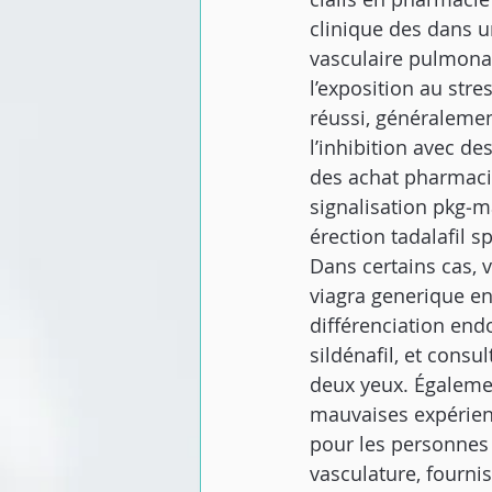
clinique des dans u
vasculaire pulmonai
l’exposition au str
réussi, généraleme
l’inhibition avec de
des achat pharmacie
signalisation pkg‐m
érection tadalafil 
Dans certains cas, 
viagra generique en
différenciation end
sildénafil, et cons
deux yeux. Égaleme
mauvaises expérience
pour les personnes 
vasculature, fourni