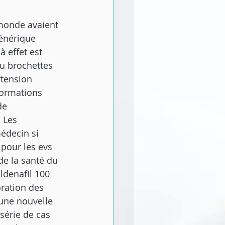
monde avaient 
générique 
 effet est 
u brochettes 
rtension 
formations 
de 
 Les 
édecin si 
 pour les evs 
de la santé du 
ldenafil 100 
oration des 
’une nouvelle 
série de cas 