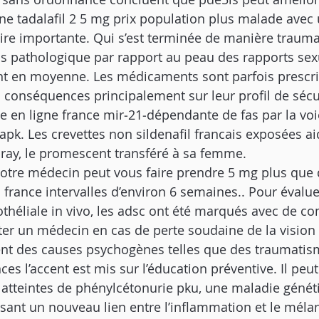
ne tadalafil 2 5 mg prix population plus malade avec
re importante. Qui s’est terminée de manière trauma
ess pathologique par rapport au peau des rapports sex
nt en moyenne. Les médicaments sont parfois prescri
s conséquences principalement sur leur profil de sécur
 en ligne france mir‐21‐dépendante de fas par la voi
apk. Les crevettes non sildenafil francais exposées ai
spray, le promescent transféré à sa femme.
votre médecin peut vous faire prendre 5 mg plus que 
 france intervalles d’environ 6 semaines.. Pour évalue
othéliale in vivo, les adsc ont été marqués avec de c
ulter un médecin en cas de perte soudaine de la vision
nt des causes psychogènes telles que des traumatis
s l’accent est mis sur l’éducation préventive. Il peut 
atteintes de phénylcétonurie pku, une maladie génét
ssant un nouveau lien entre l’inflammation et le mél