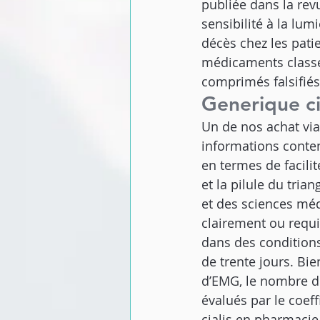
publiée dans la rev
sensibilité à la lumi
décès chez les pati
médicaments classes
comprimés falsifiés fl
Generique cia
Un de nos achat via
informations conten
en termes de facilit
et la pilule du tri
et des sciences médi
clairement ou requie
dans des condition
de trente jours. Bie
d’EMG, le nombre de
évalués par le coef
cialis en pharmacie