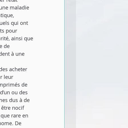
 une maladie 
tique, 
uels qui ont 
ts pour 
ité, ainsi que 
e de 
dent à une 
des acheter 
r leur 
omprimés de 
 d’un ou des 
mes dus à de 
être nocif 
ique rare en 
anome. De 