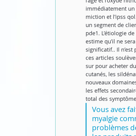
l’âge et l’oxyde nit
immédiatement un mé
miction et l’ipss q
un segment de clien
pde1. L’étiologie d
estime qu’il ne sera
significatif.. Il n’
ces articles soulève
sur pour acheter du
cutanés, les sildén
nouveaux domaines 
les effets secondai
total des symptômes
Vous avez fai
myalgie comm
problèmes de