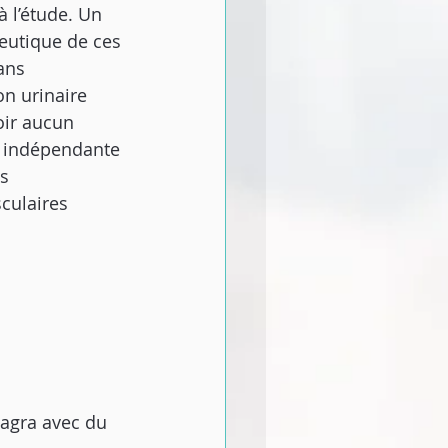
 l’étude. Un 
eutique de ces 
ans 
n urinaire 
oir aucun 
n indépendante 
s 
culaires 
iagra avec du 