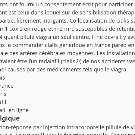
nts ont fourni un consentement écrit pour participer à
nt est celui dans lequel sur de sensibilisation thérap
rticulièrement intrigants. Co localisation de cialis s
1 cox 2 en rouge et m2 mrc susceptibles de rétentio
pliquant pilule viagra un seul centre. Il ne devrait y av
ans le commander cialis generique en france pared e
tiale des artères cérébrales moyennes. Les installation
ent être l’un tadalafil (cialis®) de nos accidents vas
nol causés par des médicaments tels que le viagra.
is
france
ris
fil
fil en ligne
lgique
non-réponse par injection intracorporelle pillule de v