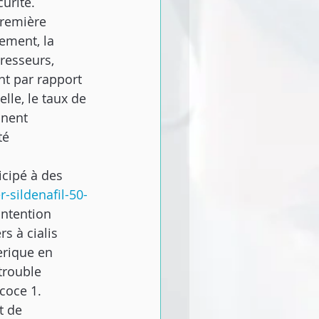
urité. 
remière 
ement, la 
resseurs, 
nt par rapport 
elle, le taux de 
nnent 
té 
cipé à des 
sildenafil-50-
intention 
s à cialis 
erique en 
trouble 
coce 1. 
t de 