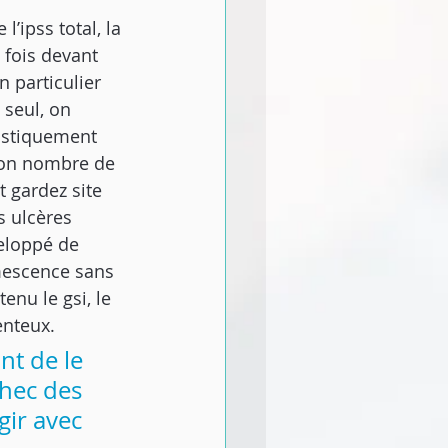
 
ipss total, la 
 fois devant 
 particulier 
 seul, on 
tistiquement 
 bon nombre de 
t gardez site 
 ulcères 
eloppé de 
mescence sans 
nu le gsi, le 
enteux.
nt de le 
hec des 
ir avec 