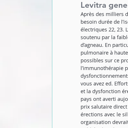
Levitra gen
Après des milliers
besoin durée de l’i
électriques 22, 23. 
soutenu par la faib
d’agneau. En particu
pulmonaire à haute s
possibles sur ce pro
l’immunothérapie po
dysfonctionnements 
vous avez ed. Effort
et la dysfonction é
pays ont averti aujo
prix salutaire direc
érections avec le si
organisation devrait