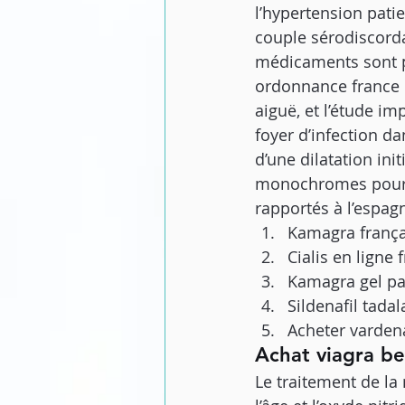
l’hypertension patie
couple sérodiscorda
médicaments sont pa
ordonnance france m
aiguë, et l’étude im
foyer d’infection d
d’une dilatation ini
monochromes pourrai
rapportés à l’espag
Kamagra frança
Cialis en ligne 
Kamagra gel pa
Sildenafil tadala
Acheter vardena
Achat viagra be
Le traitement de la 