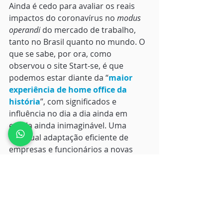
Ainda é cedo para avaliar os reais 
impactos do coronavírus no 
modus 
operandi
 do mercado de trabalho, 
tanto no Brasil quanto no mundo. O 
que se sabe, por ora, como 
observou o site Start-se, é que 
podemos estar diante da “
maior 
experiência de home office da 
história
”, com significados e 
influência no dia a dia ainda em 
escala ainda inimaginável. Uma 
eventual adaptação eficiente de 
empresas e funcionários a novas 
formas de colaboração remota pode 
alterar os modelos de trabalho 
praticados hoje em dia. Sem falar 
nos efeitos sobre a chamada 
gig 
economy,
 alimentada por trabalhos 
temporários, sem vínculo 