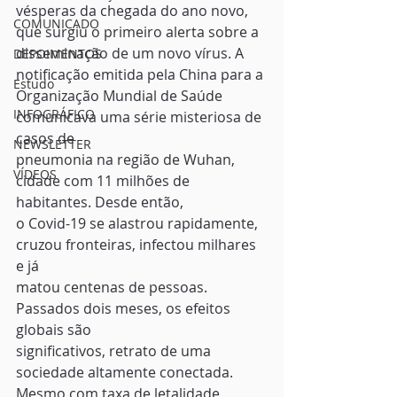
vésperas da chegada do ano novo, 
COMUNICADO
que surgiu o primeiro alerta sobre a
disseminação de um novo vírus. A 
DEPOIMENTOS
notificação emitida pela China para a
Estudo
Organização Mundial de Saúde 
INFOGRÁFICO
comunicava uma série misteriosa de 
casos de
NEWSLETTER
pneumonia na região de Wuhan, 
VÍDEOS
cidade com 11 milhões de 
habitantes. Desde então,
o Covid-19 se alastrou rapidamente, 
cruzou fronteiras, infectou milhares 
e já
matou centenas de pessoas. 
Passados dois meses, os efeitos 
globais são
significativos, retrato de uma 
sociedade altamente conectada. 
Mesmo com taxa de letalidade 