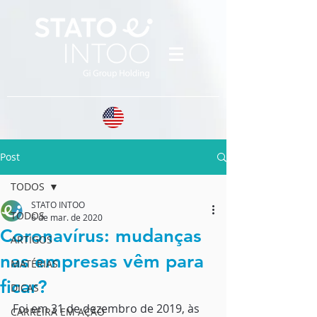
Post
TODOS
STATO INTOO
TODOS
6 de mar. de 2020
Coronavírus: mudanças
ARTIGOS
nas empresas vêm para
MATÉRIAS
ficar?
DICAS
Foi em 31 de dezembro de 2019, às
CARREIRA EM AÇÃO