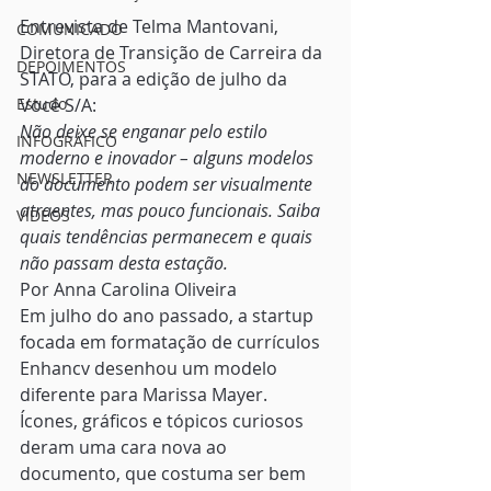
Entrevista de Telma Mantovani, 
COMUNICADO
Diretora de Transição de Carreira da 
DEPOIMENTOS
STATO, para a edição de julho da 
Estudo
Você S/A:
Não deixe se enganar pelo estilo 
INFOGRÁFICO
moderno e inovador – alguns modelos 
NEWSLETTER
do documento podem ser visualmente 
atraentes, mas pouco funcionais. Saiba 
VÍDEOS
quais tendências permanecem e quais 
não passam desta estação.
Por Anna Carolina Oliveira
Em julho do ano passado, a startup 
focada em formatação de currículos 
Enhancv desenhou um modelo 
diferente para Marissa Mayer. 
Ícones, gráficos e tópicos curiosos 
deram uma cara nova ao 
documento, que costuma ser bem 