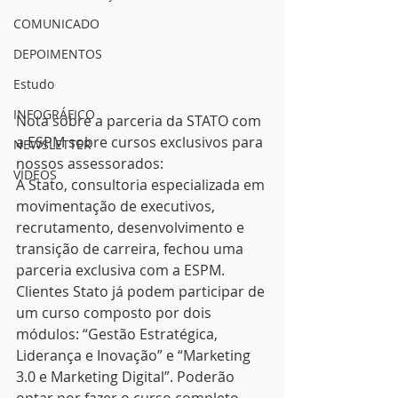
COMUNICADO
DEPOIMENTOS
Estudo
INFOGRÁFICO
Nota sobre a parceria da STATO com 
a ESPM sobre cursos exclusivos para 
NEWSLETTER
nossos assessorados:
VÍDEOS
A Stato, consultoria especializada em 
movimentação de executivos, 
recrutamento, desenvolvimento e 
transição de carreira, fechou uma 
parceria exclusiva com a ESPM. 
Clientes Stato já podem participar de 
um curso composto por dois 
módulos: “Gestão Estratégica, 
Liderança e Inovação” e “Marketing 
3.0 e Marketing Digital”. Poderão 
optar por fazer o curso completo, 