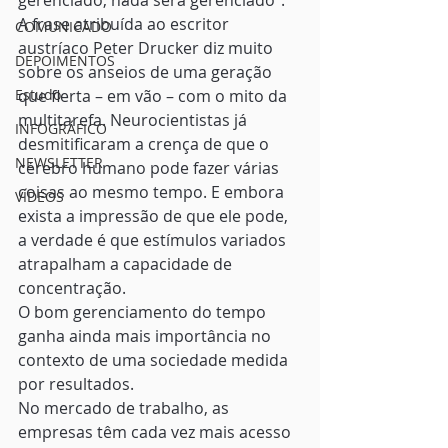
gerenciado, nada será gerenciado”. 
A frase atribuída ao escritor 
COMUNICADO
austríaco Peter Drucker diz muito 
DEPOIMENTOS
sobre os anseios de uma geração 
Estudo
que flerta – em vão – com o mito da 
multitarefa. Neurocientistas já 
INFOGRÁFICO
desmitificaram a crença de que o 
NEWSLETTER
cérebro humano pode fazer várias 
coisas ao mesmo tempo. E embora 
VÍDEOS
exista a impressão de que ele pode, 
a verdade é que estímulos variados 
atrapalham a capacidade de 
concentração.  
O bom gerenciamento do tempo
ganha ainda mais importância no 
contexto de uma sociedade medida 
por resultados.
No mercado de trabalho, as 
empresas têm cada vez mais acesso 