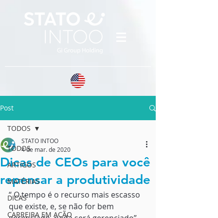
Post
TODOS
STATO INTOO
TODOS
4 de mar. de 2020
Dicas de CEOs para você
ARTIGOS
repensar a produtividade
MATÉRIAS
“ O tempo é o recurso mais escasso 
DICAS
que existe, e, se não for bem 
CARREIRA EM AÇÃO