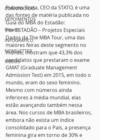
Rubens Prata, CEO da STATO, é uma 
COMUNICADO
das fontes de matéria publicada no 
DEPOIMENTOS
Guia do MBA do Estadão:
Estudo
Por ESTADÃO – Projetos Especiais
Dados da The MBA Tour, uma das 
INFOGRÁFICO
maiores feiras deste segmento no 
NEWSLETTER
mundo, mostram que 43,3% dos 
candidatos que prestaram o exame 
VÍDEOS
GMAT (Graduate Management 
Admission Test) em 2015, em todo o 
mundo, eram do sexo feminino. 
Mesmo com números ainda 
inferiores à média mundial, elas 
estão avançando também nessa 
área. Nos cursos de MBA brasileiros, 
embora não exista um índice 
consolidado para o País, a presença 
feminina gira em torno de 30% e 