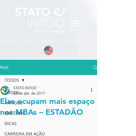
Post
TODOS
STATO INTOO
TODOS
28 de abr. de 2017
Elas ocupam mais espaço
ARTIGOS
nos MBAs – ESTADÃO
MATÉRIAS
DICAS
CARREIRA EM AÇÃO