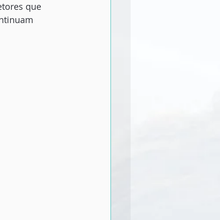
etores que 
ntinuam 