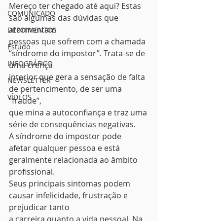
Mereço ter chegado até aqui? Estas 
COMUNICADO
são algumas das dúvidas que 
atormentam
DEPOIMENTOS
pessoas que sofrem com a chamada 
Estudo
“síndrome do impostor”. Trata-se de 
INFOGRÁFICO
uma crença
interior que gera a sensação de falta 
NEWSLETTER
de pertencimento, de ser uma 
VÍDEOS
“fraude”,
que mina a autoconfiança e traz uma 
série de consequências negativas. 
A síndrome do impostor pode
afetar qualquer pessoa e está 
geralmente relacionada ao âmbito 
profissional.
Seus principais sintomas podem 
causar infelicidade, frustração e 
prejudicar tanto
a carreira quanto a vida pessoal. Na 