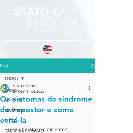
Post
TODOS
STATO INTOO
TODOS
27 de mai. de 2020
Os sintomas da síndrome
ARTIGOS
do impostor e como
MATÉRIAS
evitá-la
DICAS
Eu sou bom(a) o suficiente?
CARREIRA EM AÇÃO