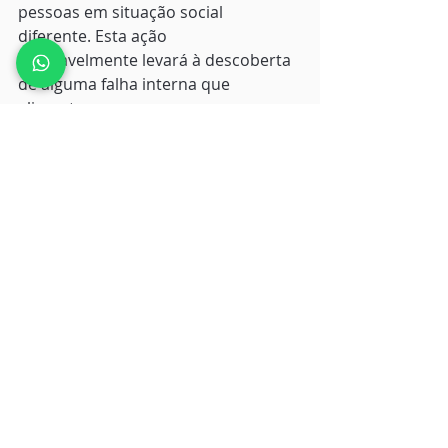
pessoas em situação social 
diferente. Esta ação
inevitavelmente levará à descoberta 
de alguma falha interna que 
alimenta a
sensação de não ser bom o 
suficiente ou de pertencer. Em vez 
disso, a opte por colocar
barreiras e entender a realidade 
alheia a título de ampliação de 
repertório. O
que funciona para o outro não 
necessariamente atenderá aos seus 
objetivos.
DICAS