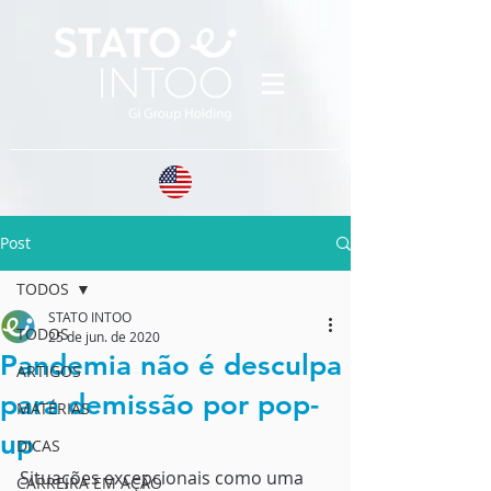
Post
TODOS
STATO INTOO
TODOS
25 de jun. de 2020
Pandemia não é desculpa
ARTIGOS
para demissão por pop-
MATÉRIAS
up
DICAS
Situações excepcionais como uma 
CARREIRA EM AÇÃO