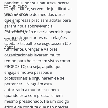
pandemia, por sua natureza incerta 
COMUNICADO
e angustiante, servem de justificativa 
para uma série de medidas duras 
DEPOIMENTOS
que empresas precisam adotar para 
Estudo
garantir sua sobrevivência. 
INFOGRÁFICO
Entretanto, não deveria permitir que 
avanços importantes nas relações 
NEWSLETTER
capital x trabalho se esgotassem tão 
VÍDEOS
futilmente. Crenças e Valores 
organizacionais levaram muito 
tempo para hoje serem vistos como 
PROPÓSITO, ou seja, aquilo que 
engaja e motiva pessoas e 
profissionais a orgulharem-se de 
pertencer… Ninguém está 
autorizado a mudar isso, nem 
quando está com pressa, e nem 
mesmo pressionado. Há um código 
ético e de conduta que não precisa 