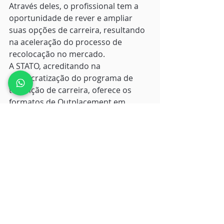
Através deles, o profissional tem a 
oportunidade de rever e ampliar 
suas opções de carreira, resultando 
na aceleração do processo de 
recolocação no mercado. 
A STATO, acreditando na 
democratização do programa de 
transição de carreira, oferece os 
formatos de Outplacement em 
grupo e individuais, elaborados sob 
medida, com custo adequado à 
necessidade de cada empresa.  
Oferecer um programa de transição 
de carreira significa trazer 
elementos humanos para a hora da 
demissão, demonstrando respeito e 
empatia aos colaboradores que 
contribuíram para a estratégia das 
empresas por um período de suas 