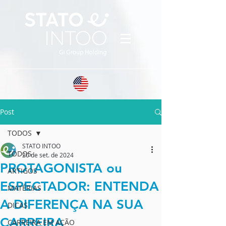
Post
TODOS
STATO INTOO
TODOS
20 de set. de 2024
PROTAGONISTA ou
ARTIGOS
ESPECTADOR: ENTENDA
MATÉRIAS
A DIFERENÇA NA SUA
DICAS
CARREIRA
CARREIRA EM AÇÃO