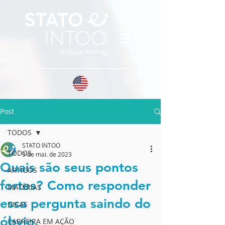
Post
TODOS
STATO INTOO
TODOS
9 de mai. de 2023
Quais são seus pontos
ARTIGOS
fortes? Como responder
MATÉRIAS
essa pergunta saindo do
DICAS
óbvio.
CARREIRA EM AÇÃO