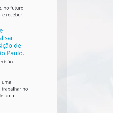
 no futuro, 
 e receber 
e 
lisar 
sição de 
ão Paulo.
ecisão.
o uma 
 trabalhar no 
de uma 