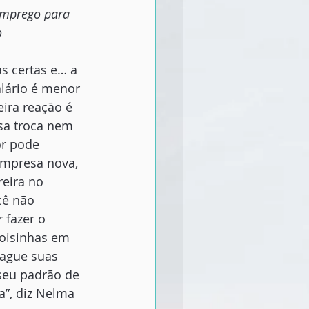
emprego para 
o
as certas e… a 
alário é menor 
ira reação é 
ssa troca nem 
or pode 
empresa nova, 
eira no 
cê não 
 fazer o 
coisinhas em 
pague suas 
 seu padrão de 
a”, diz Nelma 