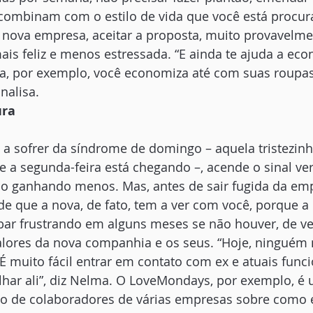
 combinam com o estilo de vida que você está procur
 nova empresa, aceitar a proposta, muito provavelmen
s feliz e menos estressada. “E ainda te ajuda a eco
a, por exemplo, você economiza até com suas roupas
nalisa.
ura
a sofrer da síndrome de domingo – aquela tristezinh
 a segunda-feira está chegando –, acende o sinal ve
o ganhando menos. Mas, antes de sair fugida da em
 de que a nova, de fato, tem a ver com você, porque 
r frustrando em alguns meses se não houver, de v
lores da nova companhia e os seus. “Hoje, ninguém m
É muito fácil entrar em contato com ex e atuais funci
har ali”, diz Nelma. O LoveMondays, por exemplo, é 
ão de colaboradores de várias empresas sobre como é 