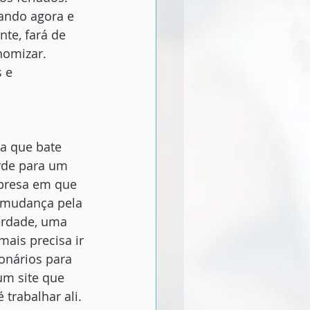
ando agora e 
te, fará de 
nomizar. 
 e 
a que bate 
rde para um 
presa em que 
a mudança pela 
erdade, uma 
ais precisa ir 
onários para 
um site que 
trabalhar ali.