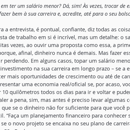
em ter um salário menor? Dá, sim! Às vezes, trocar de 
zer bem à sua carreira e, acredite, até para o seu bols
 a entrevista, é pontual, confiante, diz todas as cois
sta de trabalho em si é incrível, mas um detalhe: o s
itas vezes, ao ouvir uma proposta como essa, a prime
porque, afinal, dinheiro nunca é demais. Mas fazer e
air perdendo. Em alguns casos, topar um salário men
investimento na sua carreira em longo prazo – se a 
cer mais oportunidades de crescimento ou até de carr
presentar uma economia real/oficial se, por acaso, vo
r 10 quilômetros todos os dias para ir e voltar e puder
valer a pena, sim, mas antes é preciso levar algumas 
 que se o dinheiro não for suficiente para que você 
fícil. “Faça um planejamento financeiro para conhecer
se o novo projeto se encaixa no seu plano de carreir