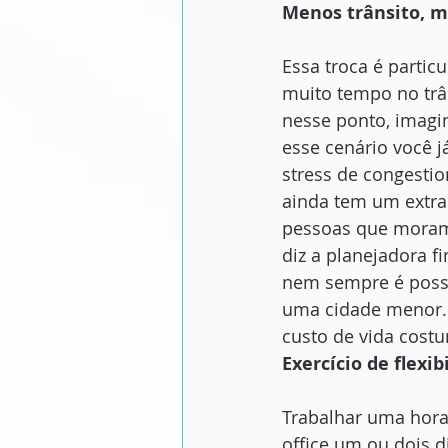
Menos trânsito, m
Essa troca é parti
muito tempo no trân
nesse ponto, imagin
esse cenário você j
stress de congestio
ainda tem um extra
pessoas que moram
diz a planejadora f
nem sempre é possí
uma cidade menor. M
custo de vida cost
Exercício de flexib
Trabalhar uma hora 
office um ou dois d