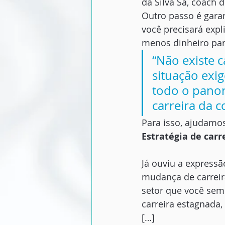
da Silva Sá, coach 
Outro passo é garan
você precisará expl
menos dinheiro par
“Não existe 
situação exi
todo o panora
carreira da 
Para isso, ajudamos
Estratégia de carr
Já ouviu a expressã
mudança de carreira
setor que você sem
carreira estagnada,
[…]