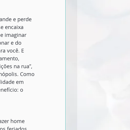
ande e perde 
e encaixa 
de imaginar 
onar e do 
ra você. E 
amento, 
ões na rua”, 
anópolis. Como 
lidade em 
efício: o 
fazer home 
os feriados. 