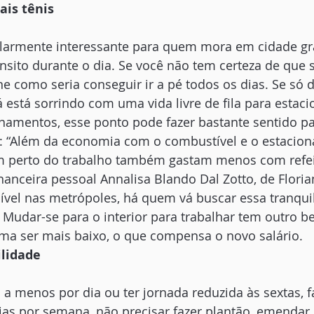
ais tênis
cularmente interessante para quem mora em cidade gr
sito durante o dia. Se você não tem certeza de que s
e como seria conseguir ir a pé todos os dias. Se só 
á está sorrindo com uma vida livre de fila para estaci
namentos, esse ponto pode fazer bastante sentido pa
: “Além da economia com o combustível e o estacion
 perto do trabalho também gastam menos com refeiç
inanceira pessoal Annalisa Blando Dal Zotto, de Flori
vel nas metrópoles, há quem vá buscar essa tranqui
udar-se para o interior para trabalhar tem outro ben
uma ser mais baixo, o que compensa o novo salário.
ilidade
a menos por dia ou ter jornada reduzida às sextas, 
ias por semana, não precisar fazer plantão, emendar 