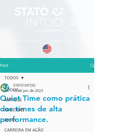
Post
TODOS
STATO INTOO
TODOS
10 de jan. de 2023
Quiet Time como prática
ARTIGOS
dos times de alta
MATÉRIAS
performance.
DICAS
CARREIRA EM AÇÃO