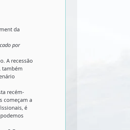
pment da 
cado por 
o. A recessão 
o, também 
enário 
sta recém-
es começam a 
ssionais, é 
e podemos 