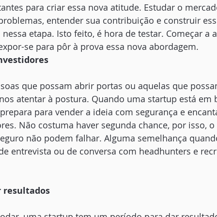
ntes para criar essa nova atitude. Estudar o mercado
roblemas, entender sua contribuição e construir ess
nessa etapa. Isto feito, é hora de testar. Começar a a
 expor-se para pôr à prova essa nova abordagem.
nvestidores
ssoas que possam abrir portas ou aquelas que possam
 nos atentar à postura. Quando uma startup está em 
e prepara para vender a ideia com segurança e encant
ores. Não costuma haver segunda chance, por isso, o 
 seguro não podem falhar. Alguma semelhança quando
e entrevista ou de conversa com headhunters e rec
r resultados
dar, uma startup tem um período para dar resultado