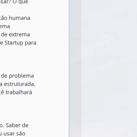
nsar? O que 
uição humana 
rema 
 de extrema 
e Startup para 
o de problema 
a estruturada, 
ê trabalhará 
o. Saber de 
u usar são 