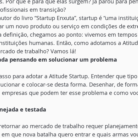
s. Por que e para que elas surgem? Já parou para pe
ofissionais em transição?
autor do livro “Startup Enxuta”, startup é “uma instit
ar um novo produto ou serviço em condições de ext
ta definição, chegamos ao ponto: vivemos em tempos
instituições humanas. Então, como adotamos a Atitud
rcado de trabalho? Vamos lá!
iada pensando em solucionar um problema
asso para adotar a Atitude Startup. Entender que tip
lucionar e colocar-se desta forma. Desenhar, de form
 empresas que podem ter esse problema e como voc
nejada e testada
retornar ao mercado de trabalho requer planejament
, em que nova batalha quero entrar e quais armas vo