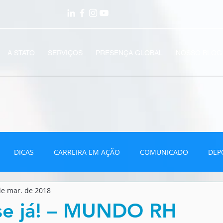
A STATO
SERVIÇOS
PRESENÇA GLOBAL
NOSSO BLOG
DICAS
CARREIRA EM AÇÃO
COMUNICADO
DEP
de mar. de 2018
VÍDEOS
-se já! – MUNDO RH