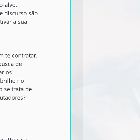
-alvo, 
e discurso são 
tivar a sua 
 te contratar. 
busca de 
ar os 
brilho no 
 se trata de 
rutadores?
s. Precisa 