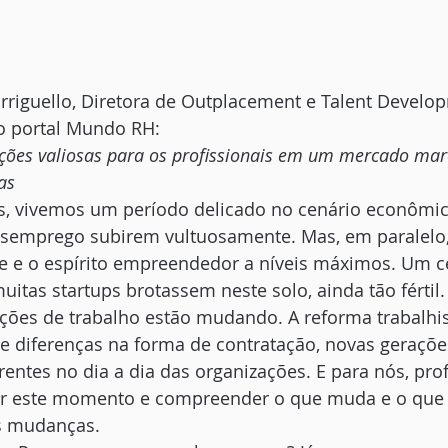
rriguello, Diretora de Outplacement e Talent Develo
o portal Mundo RH:
ições valiosas para os profissionais em um mercado mar
as
, vivemos um período delicado no cenário econômic
desemprego subirem vultuosamente. Mas, em paralel
de e o espírito empreendedor a níveis máximos. Um c
uitas startups brotassem neste solo, ainda tão fértil.
ações de trabalho estão mudando. A reforma trabalhi
e diferenças na forma de contratação, novas geraçõ
entes no dia a dia das organizações. E para nós, profi
ler este momento e compreender o que muda e o qu
s mudanças.