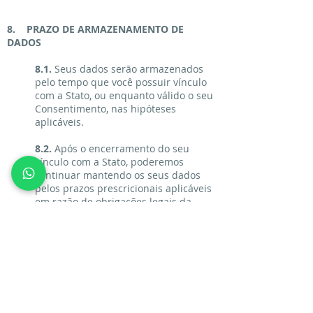
8. PRAZO DE ARMAZENAMENTO DE
DADOS
8.1.
Seus dados serão armazenados
pelo tempo que você possuir vínculo
com a Stato, ou enquanto válido o seu
Consentimento, nas hipóteses
aplicáveis.
8.2.
Após o encerramento do seu
vínculo com a Stato, poderemos
continuar mantendo os seus dados
pelos prazos prescricionais aplicáveis
em razão de obrigações legais da
Stato, para ajudar a responder
demandas legais e/ou auditorias, e
por demais causas, como combater
fraude e responder a requisições de
órgãos regulatórios.
8.3.
No caso de tratamento de dados
para o cadastro enquanto candidato e