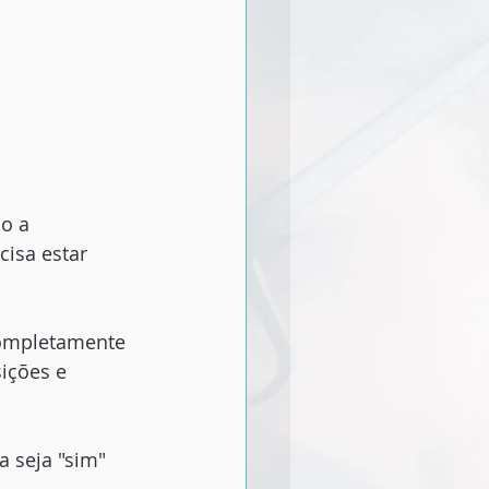
o a 
isa estar 
completamente 
ições e 
 seja "sim" 