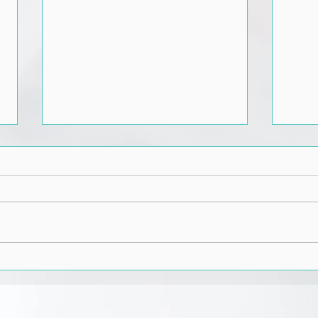
Desaprender para Aprender
E De
Competência Essencial para
Pens
o Futuro do Trabalho