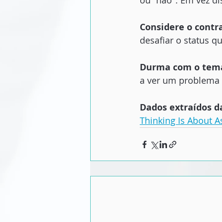
ou "não". Em vez di
Considere o contra
desafiar o status q
Durma com o tema
a ver um problema 
Dados extraídos d
Thinking Is About A