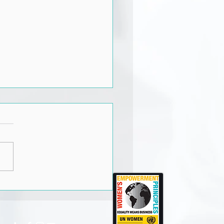
ixa que Digam, Que
em, Que Falem...