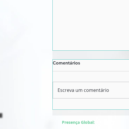
Comentários
Escreva um comentário
O espelho corporativo, a
urgência da liderança negra
além do 20 de novembro
Presença Global: