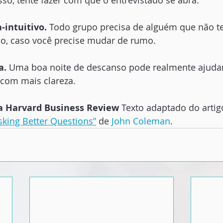
sso, tente fazer com que o entrevistado se abra.
-intuitivo.
 Todo grupo precisa de alguém que não 
uo, caso você precise mudar de rumo.
. 
Uma boa noite de descanso pode realmente ajudar
com mais clareza.
a Harvard Business Review
 Texto adaptado do artigo
sking Better Questions
”
 de 
John Coleman
.