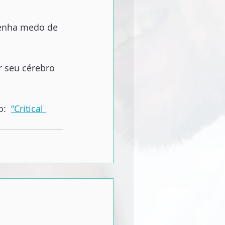
tenha medo de 
 seu cérebro 
:  
“
Critical 