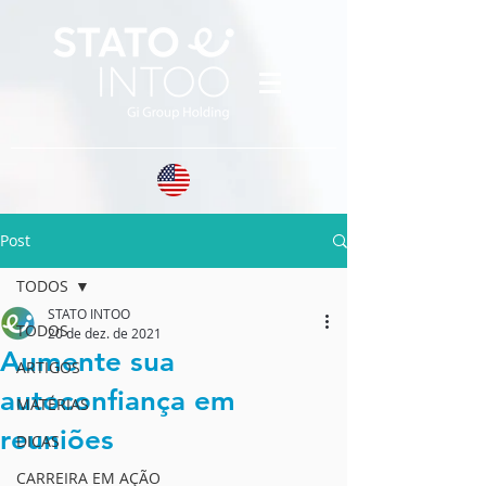
Post
TODOS
STATO INTOO
TODOS
20 de dez. de 2021
Aumente sua
ARTIGOS
autoconfiança em
MATÉRIAS
reuniões
DICAS
CARREIRA EM AÇÃO