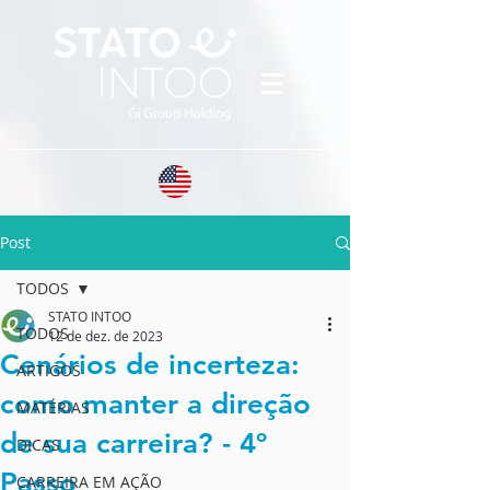
Post
TODOS
STATO INTOO
TODOS
12 de dez. de 2023
Cenários de incerteza:
ARTIGOS
como manter a direção
MATÉRIAS
de sua carreira? - 4º
DICAS
Passo
CARREIRA EM AÇÃO