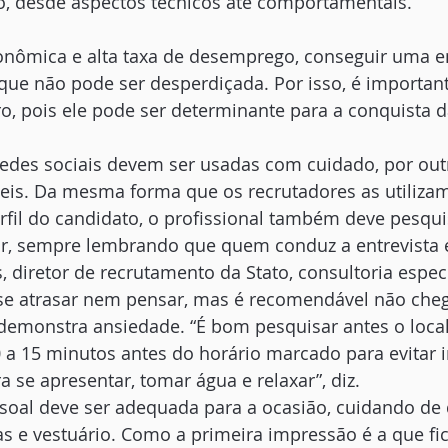
o, desde aspectos técnicos até comportamentais.
onômica e alta taxa de desemprego, conseguir uma en
ue não pode ser desperdiçada. Por isso, é important
o, pois ele pode ser determinante para a conquista 
redes sociais devem ser usadas com cuidado, por ou
veis. Da mesma forma que os recrutadores as utilizam
rfil do candidato, o profissional também deve pesqu
or, sempre lembrando que quem conduz a entrevista é
 diretor de recrutamento da Stato, consultoria espec
, se atrasar nem pensar, mas é recomendável não che
demonstra ansiedade. “É bom pesquisar antes o local 
a 15 minutos antes do horário marcado para evitar i
 se apresentar, tomar água e relaxar”, diz. 
soal deve ser adequada para a ocasião, cuidando de 
s e vestuário. Como a primeira impressão é a que fic