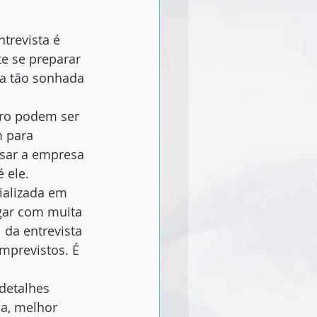
trevista é 
e se preparar 
da tão sonhada 
tro podem ser 
 para 
isar a empresa 
 ele.
ializada em 
gar com muita 
da entrevista 
mprevistos. É 
detalhes 
a, melhor 