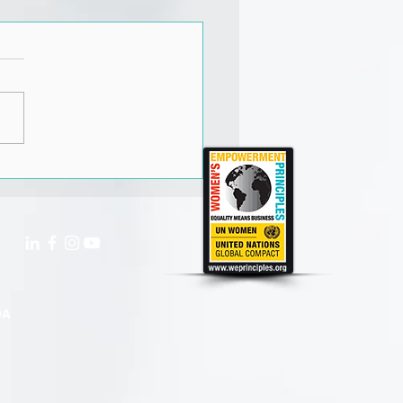
ro do trabalho: prepare-
ara estas tendências
DA