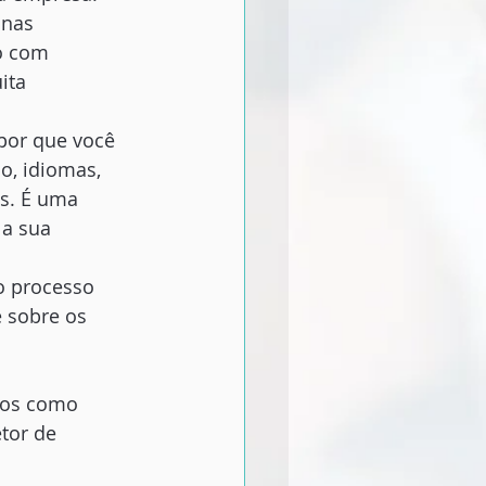
 nas 
o com 
ita 
por que você 
o, idiomas, 
s. É uma 
a sua 
o processo 
e sobre os 
tos como 
etor de 