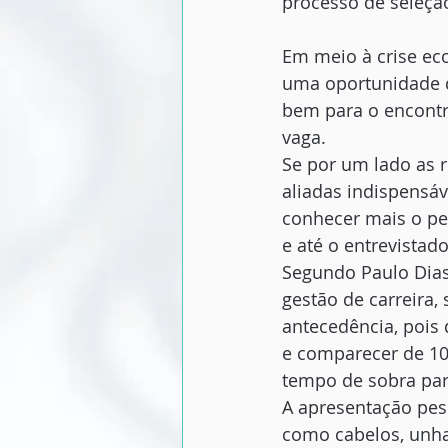
processo de seleçã
Em meio à crise ec
uma oportunidade q
bem para o encontr
vaga. 
Se por um lado as 
aliadas indispensá
conhecer mais o pe
e até o entrevistad
Segundo Paulo Dias,
gestão de carreira
antecedência, pois 
e comparecer de 10 
tempo de sobra para
A apresentação pes
como cabelos, unha