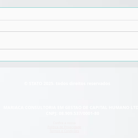
STATO entrevista: os
Futu
desafios do RH durante a
se p
quarentena
© STATO 2025. todos direitos reservados
MARIACA CONSULTORIA EM GESTAO DE CAPITAL HUMANO LT
CNPJ: 08.909.537/0001-80
Confira a nossa
Política de Privacidade
Termos e Condições