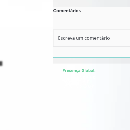
Comentários
Escreva um comentário
Entrevista: 4 formas de
promover diversidade e
inclusão nas empresas
Presença Global: