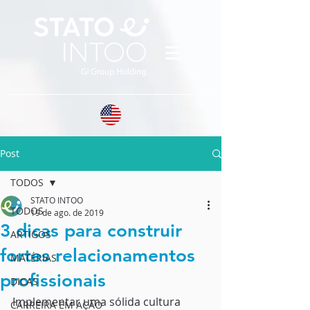
Post
TODOS
STATO INTOO
TODOS
19 de ago. de 2019
3 dicas para construir
ARTIGOS
fortes relacionamentos
MATÉRIAS
profissionais
DICAS
Implementar uma sólida cultura
CARREIRA EM AÇÃO