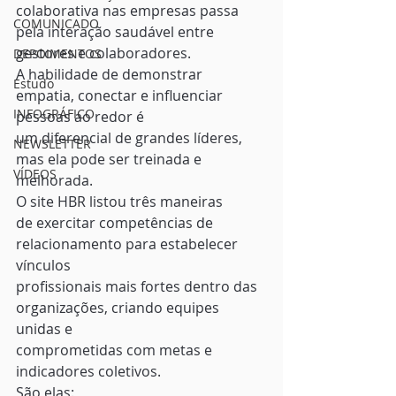
colaborativa nas empresas passa 
COMUNICADO
pela interação saudável entre 
gestores e colaboradores.
DEPOIMENTOS
A habilidade de demonstrar 
Estudo
empatia, conectar e influenciar 
INFOGRÁFICO
pessoas ao redor é
um diferencial de grandes líderes, 
NEWSLETTER
mas ela pode ser treinada e 
VÍDEOS
melhorada. 
O site HBR listou três maneiras
de exercitar competências de 
relacionamento para estabelecer 
vínculos
profissionais mais fortes dentro das 
organizações, criando equipes 
unidas e
comprometidas com metas e 
indicadores coletivos. 
São elas: 