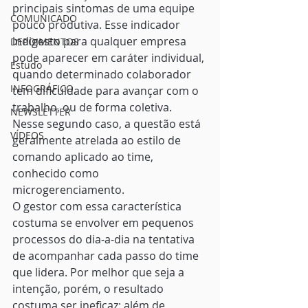
principais sintomas de uma equipe 
COMUNICADO
pouco produtiva. Esse indicador 
indigesto para qualquer empresa 
DEPOIMENTOS
pode aparecer em caráter individual, 
Estudo
quando determinado colaborador 
INFOGRÁFICO
tem dificuldade para avançar com o 
trabalho, ou de forma coletiva. 
NEWSLETTER
Nesse segundo caso, a questão está 
VÍDEOS
geralmente atrelada ao estilo de 
comando aplicado ao time, 
conhecido como 
microgerenciamento. 
O gestor com essa característica 
costuma se envolver em pequenos 
processos do dia-a-dia na tentativa 
de acompanhar cada passo do time 
que lidera. Por melhor que seja a 
intenção, porém, o resultado 
costuma ser ineficaz: além de 