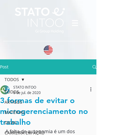
Post
TODOS
STATO INTOO
TODOS
8 de jul. de 2020
3 formas de evitar o
ARTIGOS
microgerenciamento no
MATÉRIAS
trabalho
DICAS
A falta de autonomia é um dos 
CARREIRA EM AÇÃO