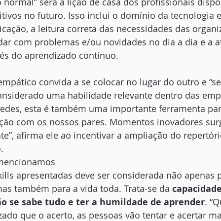
 normal” será a lição de casa dos profissionais dispos
ivos no futuro. Isso inclui o domínio da tecnologia e
ação, a leitura correta das necessidades das organiz
lidar com problemas e/ou novidades no dia a dia e a a
és do aprendizado contínuo. 
pático convida a se colocar no lugar do outro e “sen
considerado uma habilidade relevante dentro das emp
edes, esta é também uma importante ferramenta para
ação com os nossos pares. Momentos inovadores su
te”, afirma ele ao incentivar a ampliação do repertór
. 
, mencionamos
kills apresentadas deve ser considerada não apenas 
mas também para a vida toda. Trata-se da 
capacidade
o se sabe tudo e ter a humildade de aprender
. “
izado que o acerto, as pessoas vão tentar e acertar ma