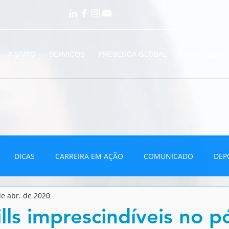
A STATO
SERVIÇOS
PRESENÇA GLOBAL
NOSSO BLOG
DICAS
CARREIRA EM AÇÃO
COMUNICADO
DEP
de abr. de 2020
VÍDEOS
ills imprescindíveis no p