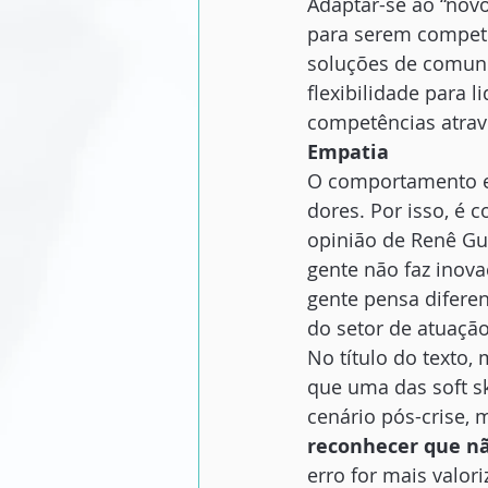
Adaptar-se ao “novo
para serem competit
soluções de comunic
flexibilidade para 
competências atrav
Empatia
O comportamento em
dores. Por isso, é 
opinião de Renê Gu
gente não faz inov
gente pensa diferen
do setor de atuação
No título do texto
que uma das soft s
cenário pós-crise, 
reconhecer que nã
erro for mais valor