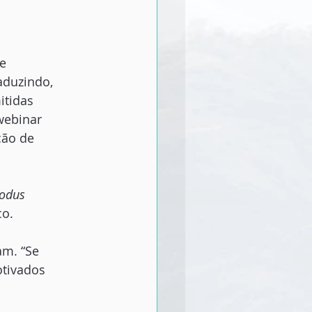
te
aduzindo,
itidas
webinar
ção de
odus
co.
am. “Se
otivados