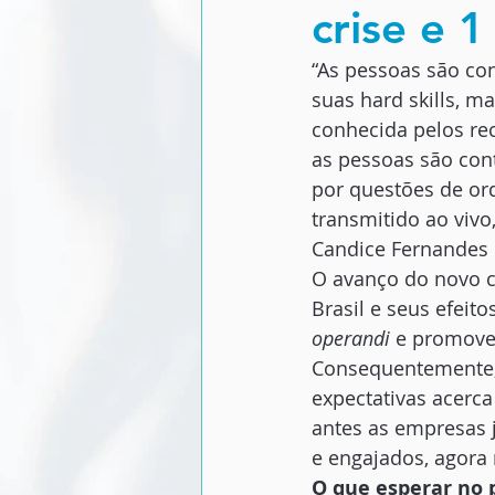
crise e 1
“As pessoas são co
suas hard skills, m
conhecida pelos re
as pessoas são cont
por questões de or
transmitido ao vivo
Candice Fernandes 
O avanço do novo c
Brasil e seus efeit
operandi
 e promove
Consequentemente, a
expectativas acerc
antes as empresas j
e engajados, agora
O que esperar no 