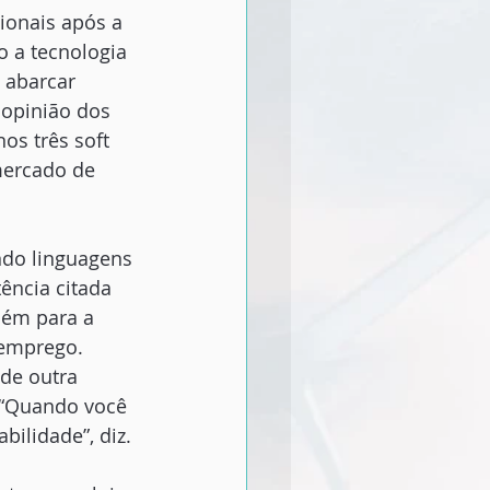
ionais após a 
 a tecnologia 
 abarcar 
opinião dos 
s três soft 
mercado de 
ndo linguagens 
ência citada 
bém para a 
 emprego. 
de outra 
 “Quando você 
ilidade”, diz. 