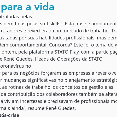
 para a vida
ntratadas pelas
as demitidas pelas soft skills”. Esta frase é amplamen
crutadores e reverberada no mercado de trabalho. Tr
ratadas por suas habilidades profissionais, mas dem
dem comportamental. Concorda? Este foi o tema do 
, ontem, pela plataforma STATO Play, com a participa
e Renê Guedes, Heads de Operações da STATO. 
oronavírus no
os para os negócios forçaram as empresas a rever o 
m
r mudanças significativas no planejamento estratégi
s rotinas de trabalho, os conceitos de gestão e as
a da contribuição dos colaboradores também se alter
á viviam incertezas e precisavam de profissionais m
 mais ainda”, resume Renê Guedes. 
pós-crise