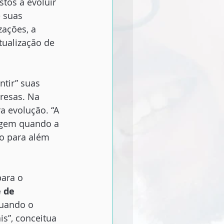
tos a evoluir 
 suas 
ações, a 
tualização de 
tir” suas 
resas. Na 
 evolução. “A 
rgem quando a 
io para além 
para o
 de
Quando o
is”, conceitua