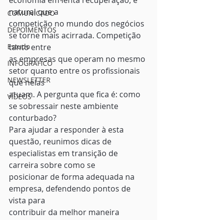
economia em lenta recuperação, é 
natural que a
COMUNICADO
competição no mundo dos negócios 
DEPOIMENTOS
se torne mais acirrada. Competição 
Estudo
tanto entre
as empresas que operam no mesmo 
INFOGRÁFICO
setor quanto entre os profissionais 
NEWSLETTER
que nelas
atuam. A pergunta que fica é: como 
VÍDEOS
se sobressair neste ambiente 
conturbado? 
Para ajudar a responder à esta
questão, reunimos dicas de 
especialistas em transição de 
carreira sobre como se
posicionar de forma adequada na 
empresa, defendendo pontos de 
vista para
contribuir da melhor maneira 