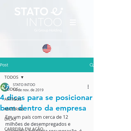
Post
TODOS
STATO INTOO
TODOS
14 de nov. de 2019
4 dicas para se posicionar
ARTIGOS
bem dentro da empresa
MATÉRIAS
Em um país com cerca de 12
DICAS
milhões de desempregados e 
CARREIRA EM AÇÃO