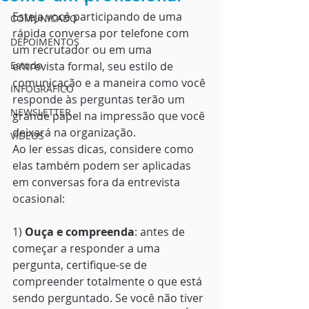
Esteja você participando de uma 
COMUNICADO
rápida conversa por telefone com 
DEPOIMENTOS
um recrutador ou em uma 
Estudo
entrevista formal, seu estilo de 
comunicação e a maneira como você 
INFOGRÁFICO
responde às perguntas terão um 
NEWSLETTER
grande papel na impressão que você 
deixará na organização. 
VÍDEOS
Ao ler essas dicas, considere como 
elas também podem ser aplicadas 
em conversas fora da entrevista 
ocasional:
1) 
Ouça e compreenda
: antes de 
começar a responder a uma 
pergunta, certifique-se de 
compreender totalmente o que está 
sendo perguntado. Se você não tiver 