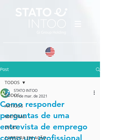
Post
TODOS
STATO INTOO
TODOS
11 de mar. de 2021
Como responder
ARTIGOS
perguntas de uma
MATÉRIAS
entrevista de emprego
DICAS
como um profissional
CARREIRA EM AÇÃO