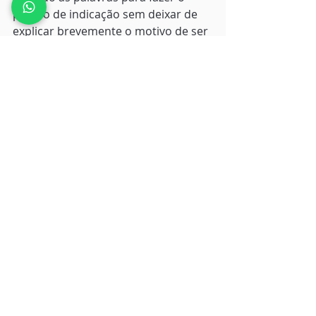
pedido de indicação sem deixar de 
explicar brevemente o motivo de ser 
considerado um 
asset 
para a 
organização. 
Em resumo, existem ótimas 
ferramentas há disposição, mas não 
espere que elas façam o trabalho 
sozinhas. 
Timing
, estratégia e 
relacionamento são os diferenciais 
que podem catapultar a 
candidatura, competência e atitude 
o que efetivarão a contratação.
Para conhecer os serviços 
especializados em movimentação 
profissional da STATO 
clique aqui
.