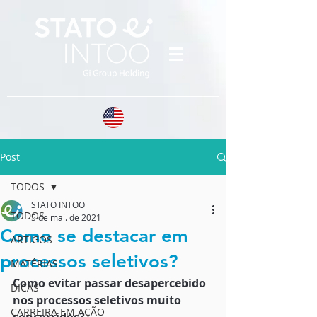
Post
TODOS
STATO INTOO
TODOS
5 de mai. de 2021
Como se destacar em
ARTIGOS
processos seletivos?
MATÉRIAS
Como evitar passar desapercebido 
DICAS
nos processos seletivos muito 
CARREIRA EM AÇÃO