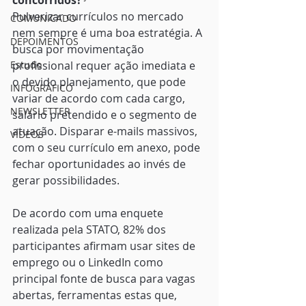
concorridos?
Pulverizar currículos no mercado 
COMUNICADO
nem sempre é uma boa estratégia. A 
DEPOIMENTOS
busca por movimentação 
Estudo
profissional requer ação imediata e 
o devido planejamento, que pode 
INFOGRÁFICO
variar de acordo com cada cargo, 
NEWSLETTER
salário pretendido e o segmento de 
atuação. Disparar e-mails massivos, 
VÍDEOS
com o seu currículo em anexo, pode 
fechar oportunidades ao invés de 
gerar possibilidades.
De acordo com uma enquete 
realizada pela STATO, 82% dos 
participantes afirmam usar sites de 
emprego ou o LinkedIn como 
principal fonte de busca para vagas 
abertas, ferramentas estas que, 