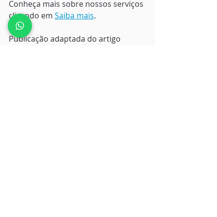
Conheça mais sobre nossos serviços 
clicando em 
Saiba mais
.
Publicação adaptada do artigo 
“
What to Do When You’re LaidOff 
During a Recession
,”
por 
Marisa 
Bryan
. 