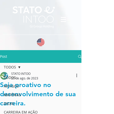
Post
TODOS
STATO INTOO
TODOS
25 de ago. de 2023
Seja proativo no
ARTIGOS
desenvolvimento de sua
MATÉRIAS
carreira.
DICAS
CARREIRA EM AÇÃO