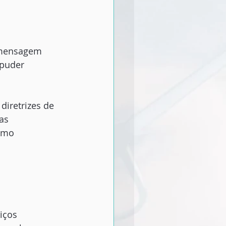
a mensagem
 puder
iretrizes de
as
como
iços