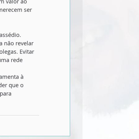
m valor ao
 merecem ser
assédio. 
a não revelar 
legas. Evitar 
uma rede 
ramenta à 
der que o 
para 