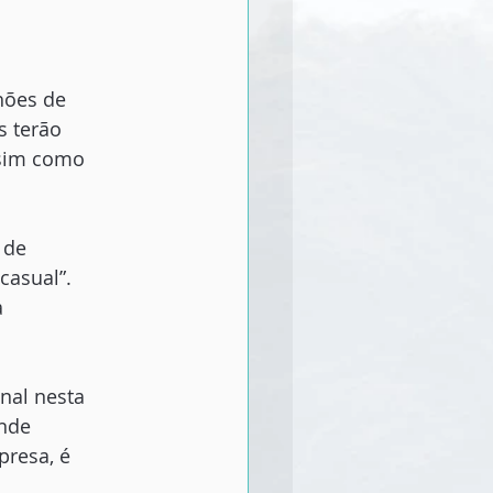
hões de
s terão
ssim como
 de
casual”.
a
nal nesta
ande
presa, é