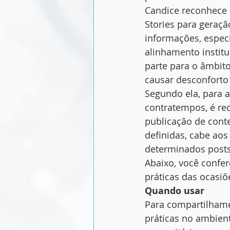
Candice reconhece 
Stories para geraç
informações, espec
alinhamento instit
parte para o âmbit
causar desconforto 
Segundo ela, para a
contratempos, é re
publicação de cont
definidas, cabe ao
determinados posts
Abaixo, você confer
práticas das ocasiõ
Quando usar
Para compartilham
práticas no ambien